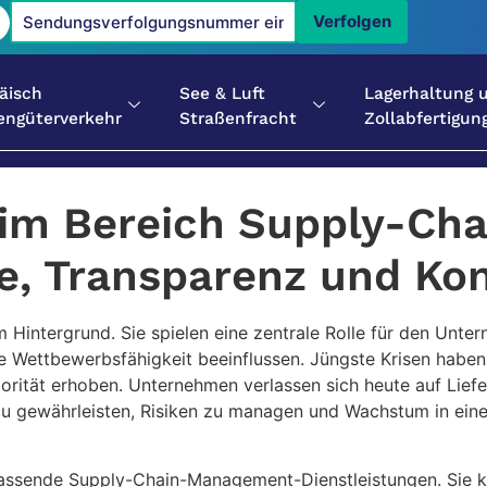
Verfolgen
äisch
See & Luft
Lagerhaltung 
engüterverkehr
Straßenfracht
Zollabfertigun
 im Bereich Supply-C
, Transparenz und Kont
im Hintergrund. Sie spielen eine zentrale Rolle für den Unt
ige Wettbewerbsfähigkeit beeinflussen. Jüngste Krisen hab
orität erhoben. Unternehmen verlassen sich heute auf Liefe
 zu gewährleisten, Risiken zu managen und Wachstum in e
assende Supply-Chain-Management-Dienstleistungen. Sie k