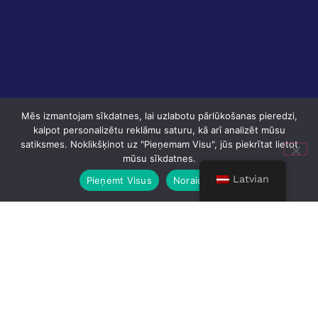
Mēs izmantojam sīkdatnes, lai uzlabotu pārlūkošanas pieredzi,
kalpot personalizētu reklāmu saturu, kā arī analizēt mūsu
satiksmes. Noklikšķinot uz "Pieņemam Visu", jūs piekrītat lietot
mūsu sīkdatnes.
Latvian
Pieņemt Visus
Noraidīt Visus
Pakalpojumu pārskats