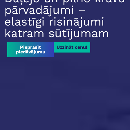
pārvadājumi –
elastīgi risinājumi
katram sūtījumam
Pieprasīt
Uzzināt cenu!
piedāvājumu