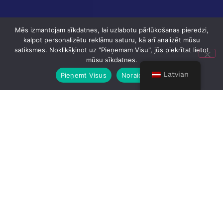
Mēs izmantojam sīkdatnes, lai uzlabotu pārlūkošanas pieredzi,
kalpot personalizētu reklāmu saturu, kā arī analizēt mūsu
satiksmes. Noklikšķinot uz "Pieņemam Visu", jūs piekrītat lietot
mūsu sīkdatnes.
Latvian
Pieņemt Visus
Noraidīt Visus
Risinājumi bez robežām
Neatkarīgi no tā, vai jums ir nepieciešams
veikt vietējos kravu pārvadājumus vai
pārvietot sūtījumus visā Eiropā, RIX
FREIGHT piedāvā transporta risinājumus,
kas atbilst jūsu individuālajām
vajadzībām. No vienreizējiem pilno kravu