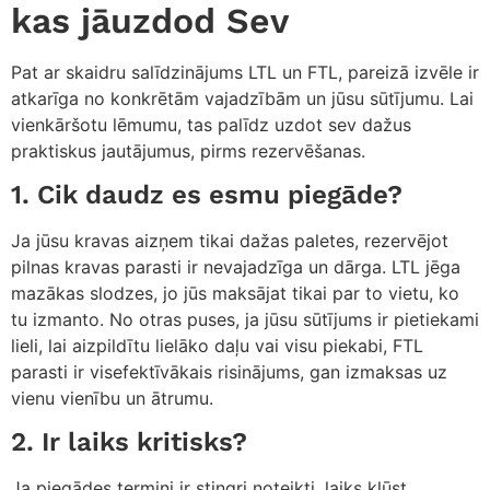
kas jāuzdod Sev
Pat ar skaidru salīdzinājums LTL un FTL, pareizā izvēle ir
atkarīga no konkrētām vajadzībām un jūsu sūtījumu. Lai
vienkāršotu lēmumu, tas palīdz uzdot sev dažus
praktiskus jautājumus, pirms rezervēšanas.
1. Cik daudz es esmu piegāde?
Ja jūsu kravas aizņem tikai dažas paletes, rezervējot
pilnas kravas parasti ir nevajadzīga un dārga. LTL jēga
mazākas slodzes, jo jūs maksājat tikai par to vietu, ko
tu izmanto. No otras puses, ja jūsu sūtījums ir pietiekami
lieli, lai aizpildītu lielāko daļu vai visu piekabi, FTL
parasti ir visefektīvākais risinājums, gan izmaksas uz
vienu vienību un ātrumu.
2. Ir laiks kritisks?
Ja piegādes termiņi ir stingri noteikti, laiks kļūst