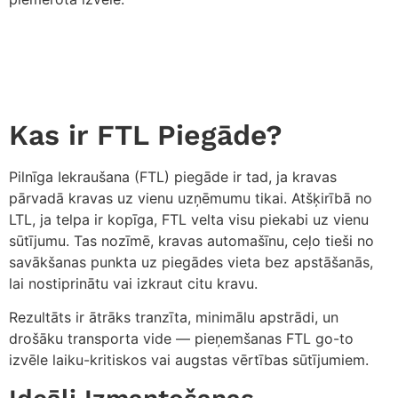
Kas ir FTL Piegāde?
Pilnīga Iekraušana (FTL) piegāde ir tad, ja kravas
pārvadā kravas uz vienu uzņēmumu tikai. Atšķirībā no
LTL, ja telpa ir kopīga, FTL velta visu piekabi uz vienu
sūtījumu. Tas nozīmē, kravas automašīnu, ceļo tieši no
savākšanas punkta uz piegādes vieta bez apstāšanās,
lai nostiprinātu vai izkraut citu kravu.
Rezultāts ir ātrāks tranzīta, minimālu apstrādi, un
drošāku transporta vide — pieņemšanas FTL go-to
izvēle laiku-kritiskos vai augstas vērtības sūtījumiem.