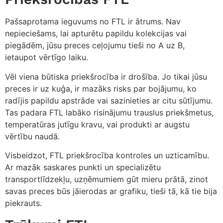
Pašsaprotama ieguvums no FTL ir ātrums. Nav
nepieciešams, lai apturētu papildu kolekcijas vai
piegādēm, jūsu preces ceļojumu tieši no A uz B,
ietaupot vērtīgo laiku.
Vēl viena būtiska priekšrocība ir drošība. Jo tikai jūsu
preces ir uz kuģa, ir mazāks risks par bojājumu, ko
radījis papildu apstrāde vai sazinieties ar citu sūtījumu.
Tas padara FTL labāko risinājumu trauslus priekšmetus,
temperatūras jutīgu kravu, vai produkti ar augstu
vērtību naudā.
Visbeidzot, FTL priekšrocība kontroles un uzticamību.
Ar mazāk saskares punkti un specializētu
transportlīdzekļu, uzņēmumiem gūt mieru prātā, zinot
savas preces būs jāierodas ar grafiku, tieši tā, kā tie bija
piekrauts.