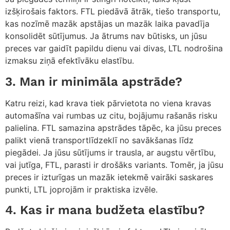
izšķirošais faktors. FTL piedāvā ātrāk, tiešo transportu,
kas nozīmē mazāk apstājas un mazāk laika pavadīja
konsolidēt sūtījumus. Ja ātrums nav būtisks, un jūsu
preces var gaidīt papildu dienu vai divas, LTL nodrošina
izmaksu ziņā efektīvāku elastību.
3. Man ir minimāla apstrāde?
Katru reizi, kad krava tiek pārvietota no viena kravas
automašīna vai rumbas uz citu, bojājumu rašanās risku
palielina. FTL samazina apstrādes tāpēc, ka jūsu preces
palikt vienā transportlīdzeklī no savākšanas līdz
piegādei. Ja jūsu sūtījums ir trausla, ar augstu vērtību,
vai jutīga, FTL, parasti ir drošāks variants. Tomēr, ja jūsu
preces ir izturīgas un mazāk ietekmē vairāki saskares
punkti, LTL joprojām ir praktiska izvēle.
4. Kas ir mana budžeta elastību?