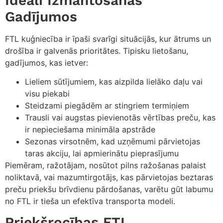
Ideāli Izmantošanas
Gadījumos
FTL kuģniecība ir īpaši svarīgi situācijās, kur ātrums un
drošība ir galvenās prioritātes. Tipisku lietošanu,
gadījumos, kas ietver:
Lieliem sūtījumiem, kas aizpilda lielāko daļu vai
visu piekabi
Steidzami piegādēm ar stingriem termiņiem
Trausli vai augstas pievienotās vērtības preču, kas
ir nepieciešama minimāla apstrāde
Sezonas virsotnēm, kad uzņēmumi pārvietojas
taras akciju, lai apmierinātu pieprasījumu
Piemēram, ražotājam, nosūtot pilns ražošanas palaist
noliktavā, vai mazumtirgotājs, kas pārvietojas beztaras
preču priekšu brīvdienu pārdošanas, varētu gūt labumu
no FTL ir tieša un efektīva transporta modeli.
Priekšrocības FTL