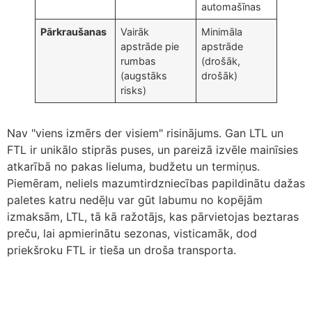
automašīnas
Pārkraušanas
Vairāk
Minimāla
apstrāde pie
apstrāde
rumbas
(drošāk,
(augstāks
drošāk)
risks)
Nav "viens izmērs der visiem" risinājums. Gan LTL un
FTL ir unikālo stiprās puses, un pareizā izvēle mainīsies
atkarībā no pakas lieluma, budžetu un termiņus.
Piemēram, neliels mazumtirdzniecības papildinātu dažas
paletes katru nedēļu var gūt labumu no kopējām
izmaksām, LTL, tā kā ražotājs, kas pārvietojas beztaras
preču, lai apmierinātu sezonas, visticamāk, dod
priekšroku FTL ir tieša un droša transporta.