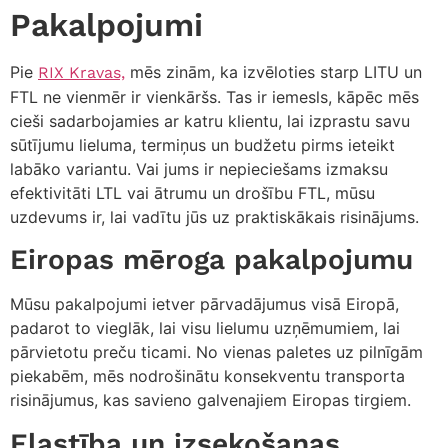
Pakalpojumi
Pie
mēs zinām, ka izvēloties starp LITU un
RIX Kravas,
FTL ne vienmēr ir vienkāršs. Tas ir iemesls, kāpēc mēs
cieši sadarbojamies ar katru klientu, lai izprastu savu
sūtījumu lieluma, termiņus un budžetu pirms ieteikt
labāko variantu. Vai jums ir nepieciešams izmaksu
efektivitāti LTL vai ātrumu un drošību FTL, mūsu
uzdevums ir, lai vadītu jūs uz praktiskākais risinājums.
Eiropas mēroga pakalpojumu
Mūsu pakalpojumi ietver pārvadājumus visā Eiropā,
padarot to vieglāk, lai visu lielumu uzņēmumiem, lai
pārvietotu preču ticami. No vienas paletes uz pilnīgām
piekabēm, mēs nodrošinātu konsekventu transporta
risinājumus, kas savieno galvenajiem Eiropas tirgiem.
Elastība un izsekošanas