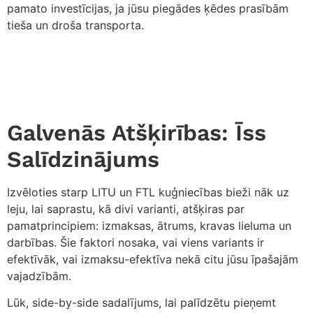
pamato investīcijas, ja jūsu piegādes ķēdes prasībām
tieša un droša transporta.
Galvenās Atšķirības: Īss
Salīdzinājums
Izvēloties starp LITU un FTL kuģniecības bieži nāk uz
leju, lai saprastu, kā divi varianti, atšķiras par
pamatprincipiem: izmaksas, ātrums, kravas lieluma un
darbības. Šie faktori nosaka, vai viens variants ir
efektīvāk, vai izmaksu-efektīva nekā citu jūsu īpašajām
vajadzībām.
Lūk, side-by-side sadalījums, lai palīdzētu pieņemt