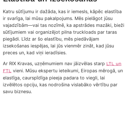
Katru sūtījumu ir dažāda, kas ir iemesls, kāpēc elastība
ir svarīga, lai mūsu pakalpojums. Mēs pielāgot jūsu
vajadzībām—vai tas nozīmē, ka apstrādes mazāki, bieži
sūtījumiem vai organizējot pilna truckloads par taras
piegādi. Līdz ar šo elastību, mēs piedāvājam
izsekošanas iespējas, lai jūs vienmēr zināt, kad jūsu
preces un, kad viņi ieradīsies.
Ar RIX Kravas, uzņēmumiem nav jāizvēlas starp
LTL un
vieni. Mūsu ekspertu ieteikumi, Eiropas mērogā, un
FTL
elastīga, caurspīdīga pieeja padara to viegli, lai
izvēlētos opciju, kas nodrošina vislabāko vērtību par
savu biznesu.