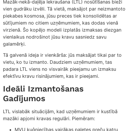
Mazāk-nekā-daļēja Iekraušana (LTL) nosūtīšanas bieži
vien gudrāku izvēli. Tā vietā, maksājot par neizmantoto
piekabes kosmosa, jūsu preces tiek konsolidētas ar
sūtījumiem no citiem uzņēmumiem, kas dodas vienā
virzienā. Šo kopējo modeli izplatās izmaksas diezgan
vienlaikus nodrošinot jūsu kravu sasniedz savu
galamērķi.
Tā galvenā ideja ir vienkārša: jūs maksājat tikai par to
vietu, ko tu izmanto. Daudziem uzņēmumiem, tas
padara LTL viens no visvairāk pieejamu un izmaksu
efektīvu kravu risinājumiem, kas ir pieejami.
Ideāli Izmantošanas
Gadījumos
LTL vislabāk situācijām, kad uzņēmumiem ir kustībā
mazāki apjomi kravas regulāri. Piemēram:
MVU kuģniecības vairākas paletes preču katru