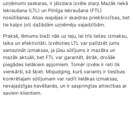
uzņēmumi saskaras, ir jāizdara izvēle starp Mazāk nekā
Iekraušana (LTL) un Pilnīga Iekraušana (FTL)
nosūtīšanas. Abas iespējas ir skaidras priekšrocības, bet
tie kalpo ļoti dažādām uzņēmēju vajadzībām.
Praksē, lēmums bieži nāk uz leju, lai trīs lietas: izmaksu,
laika un efektivitāti. Izvēloties LTL var palīdzēt jums
samazināt izmaksas, ja jūsu sūtījums ir mazāks un
mazāk aktuāli, bet FTL var garantēt, ātrāk, drošāk
piegādes lielākiem apjomiem. Tomēr izvēle ir reti tik
vienkārši, kā šķiet. Misjudging, kurš variants ir tiesības
konkrētajam sūtījumam var radīt lielākas izmaksas,
nevajadzīgas kavēšanās, un ir saspringtas attiecības ar
saviem klientiem.