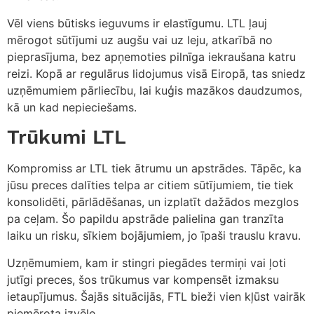
Vēl viens būtisks ieguvums ir elastīgumu. LTL ļauj
mērogot sūtījumi uz augšu vai uz leju, atkarībā no
pieprasījuma, bez apņemoties pilnīga iekraušana katru
reizi. Kopā ar regulārus lidojumus visā Eiropā, tas sniedz
uzņēmumiem pārliecību, lai kuģis mazākos daudzumos,
kā un kad nepieciešams.
Trūkumi LTL
Kompromiss ar LTL tiek ātrumu un apstrādes. Tāpēc, ka
jūsu preces dalīties telpa ar citiem sūtījumiem, tie tiek
konsolidēti, pārlādēšanas, un izplatīt dažādos mezglos
pa ceļam. Šo papildu apstrāde palielina gan tranzīta
laiku un risku, sīkiem bojājumiem, jo īpaši trauslu kravu.
Uzņēmumiem, kam ir stingri piegādes termiņi vai ļoti
jutīgi preces, šos trūkumus var kompensēt izmaksu
ietaupījumus. Šajās situācijās, FTL bieži vien kļūst vairāk
piemērota izvēle.