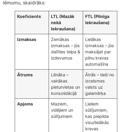
lēmumu, skaidrāks:
Koeficients
LTL (Mazāk
FTL (Pilnīga
nekā
Iekraušana)
Iekraušana)
Izmaksas
Zemākas
Lielākas
izmaksas – jūs
izmaksas – jūs
dalīties telpa &
maksājat par
izdevumus
pilnu kravas
automašīna
Ātrums
Lēnāka –
Ātrāk – tieši no
vairākas
izcelsmes
pieturvietas un
valsts uz
konsolidācijā
galamērķa
Apjoms
Maziem,
Lieliem
vidējiem un
sūtījumiem,
sūtījumiem
kas piepilda
visu/lielākās
kravas