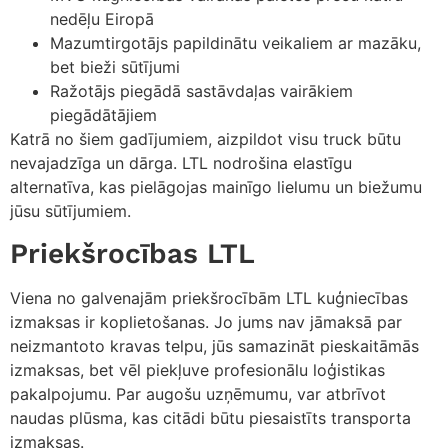
nedēļu Eiropā
Mazumtirgotājs papildinātu veikaliem ar mazāku,
bet bieži sūtījumi
Ražotājs piegādā sastāvdaļas vairākiem
piegādātājiem
Katrā no šiem gadījumiem, aizpildot visu truck būtu
nevajadzīga un dārga. LTL nodrošina elastīgu
alternatīva, kas pielāgojas mainīgo lielumu un biežumu
jūsu sūtījumiem.
Priekšrocības LTL
Viena no galvenajām priekšrocībām LTL kuģniecības
izmaksas ir koplietošanas. Jo jums nav jāmaksā par
neizmantoto kravas telpu, jūs samazināt pieskaitāmās
izmaksas, bet vēl piekļuve profesionālu loģistikas
pakalpojumu. Par augošu uzņēmumu, var atbrīvot
naudas plūsma, kas citādi būtu piesaistīts transporta
izmaksas.