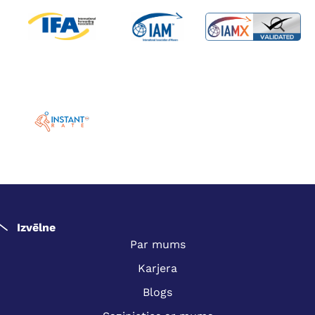
Izvēlne
Par mums
Karjera
Blogs