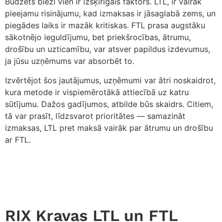
Budžets bieži vien ir izšķirīgais faktors. LTL, ir vairāk
pieejamu risinājumu, kad izmaksas ir jāsaglabā zems, un
piegādes laiks ir mazāk kritiskas. FTL prasa augstāku
sākotnējo ieguldījumu, bet priekšrocības, ātrumu,
drošību un uzticamību, var atsver papildus izdevumus,
ja jūsu uzņēmums var absorbēt to.
Izvērtējot šos jautājumus, uzņēmumi var ātri noskaidrot,
kura metode ir vispiemērotākā attiecībā uz katru
sūtījumu. Dažos gadījumos, atbilde būs skaidrs. Citiem,
tā var prasīt, līdzsvarot prioritātes — samazināt
izmaksas, LTL pret maksā vairāk par ātrumu un drošību
ar FTL.
RIX Kravas LTL un FTL