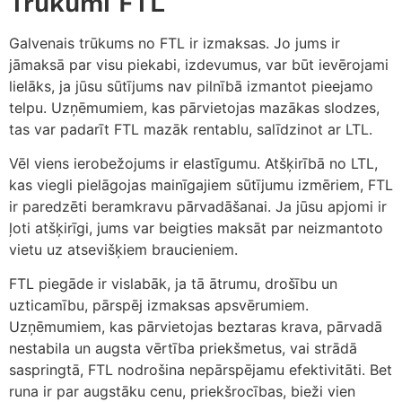
Trūkumi FTL
Galvenais trūkums no FTL ir izmaksas. Jo jums ir
jāmaksā par visu piekabi, izdevumus, var būt ievērojami
lielāks, ja jūsu sūtījums nav pilnībā izmantot pieejamo
telpu. Uzņēmumiem, kas pārvietojas mazākas slodzes,
tas var padarīt FTL mazāk rentablu, salīdzinot ar LTL.
Vēl viens ierobežojums ir elastīgumu. Atšķirībā no LTL,
kas viegli pielāgojas mainīgajiem sūtījumu izmēriem, FTL
ir paredzēti beramkravu pārvadāšanai. Ja jūsu apjomi ir
ļoti atšķirīgi, jums var beigties maksāt par neizmantoto
vietu uz atsevišķiem braucieniem.
FTL piegāde ir vislabāk, ja tā ātrumu, drošību un
uzticamību, pārspēj izmaksas apsvērumiem.
Uzņēmumiem, kas pārvietojas beztaras krava, pārvadā
nestabila un augsta vērtība priekšmetus, vai strādā
saspringtā, FTL nodrošina nepārspējamu efektivitāti. Bet
runa ir par augstāku cenu, priekšrocības, bieži vien