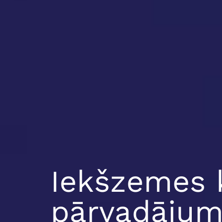
Iekšzemes 
pārvadājum