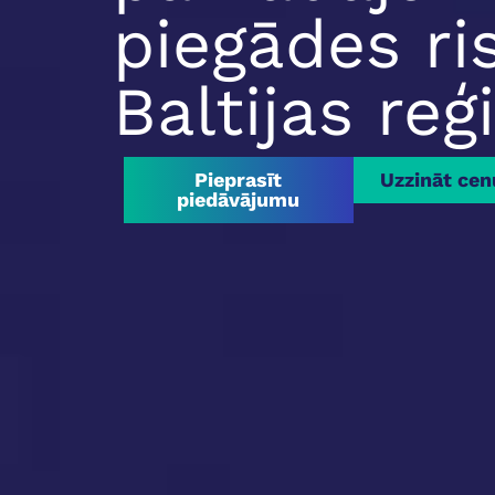
piegādes ri
Baltijas reģ
Pieprasīt
Uzzināt cen
piedāvājumu