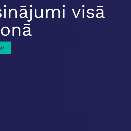
sinājumi visā
ionā
u!