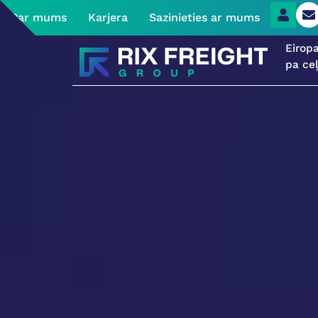
Par mums
Karjera
Sazinieties ar mums
Eirop
pa ce