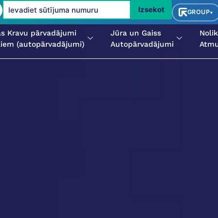
Izsekot
GROUP
▾
as Kravu pārvadājumi
Jūra un Gaiss
Noli
ļiem (autopārvadājumi)
Autopārvadājumi
Atmu