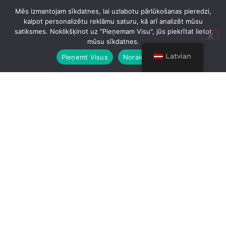
Mēs izmantojam sīkdatnes, lai uzlabotu pārlūkošanas pieredzi,
kalpot personalizētu reklāmu saturu, kā arī analizēt mūsu
satiksmes. Noklikšķinot uz "Pieņemam Visu", jūs piekrītat lietot
mūsu sīkdatnes.
Latvian
Pieņemt Visus
Noraidīt Visus